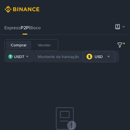
Express
P2P
Bloco
Comprar
Vender
USDT
USD