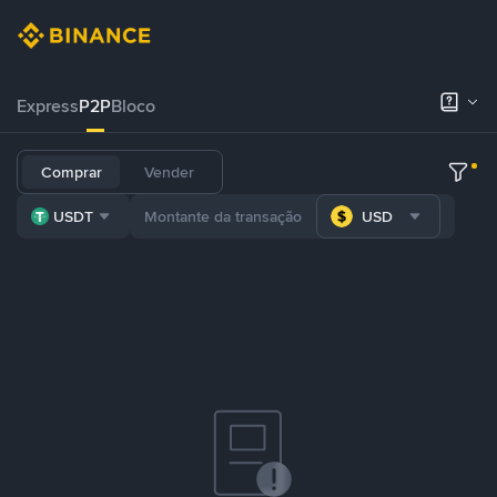
Express
P2P
Bloco
Comprar
Vender
USDT
USD