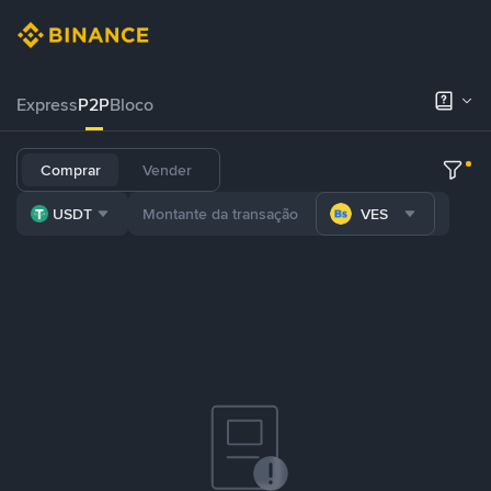
Express
P2P
Bloco
Comprar
Vender
USDT
VES