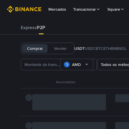
Mercados
Transacionar
Square
Express
P2P
Comprar
Vender
USDT
USDC
BTC
ETH
BNB
SOL
AMD
Todos os méto
Anunciantes