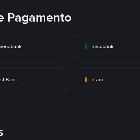
e Pagamento
meriabank
Inecobank
st Bank
Idram
s