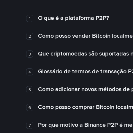
O que é a plataforma P2P?
1
Como posso vender Bitcoin localme
2
Que criptomoedas são suportadas n
3
Glossário de termos de transação P
4
Como adicionar novos métodos de
5
Como posso comprar Bitcoin local
6
Por que motivo a Binance P2P é me
7