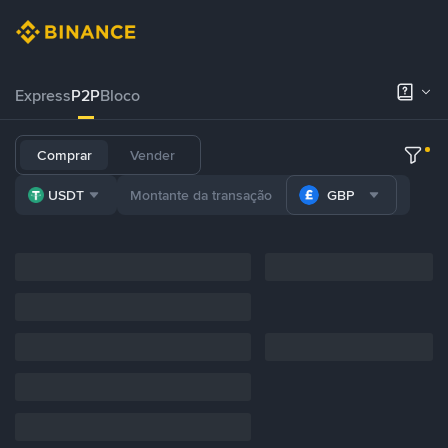
Express
P2P
Bloco
Comprar
Vender
USDT
GBP