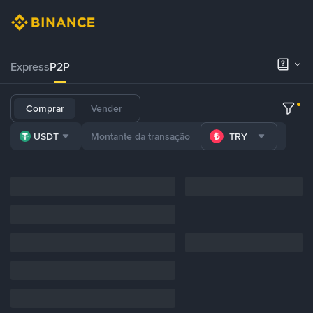
Express
P2P
Comprar
Vender
USDT
TRY