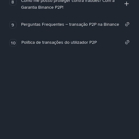
Como me posso proteger contra fraudes? Com a
8
Garantia Binance P2P!
Perguntas Frequentes – transação P2P na Binance
9
Política de transações do utilizador P2P
10