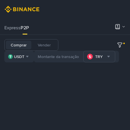
Express
P2P
Comprar
Vender
USDT
TRY