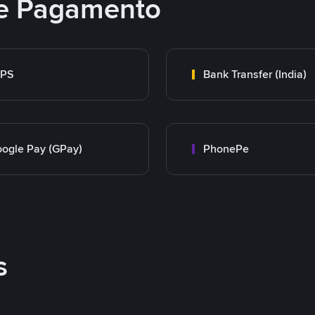
e Pagamento
MPS
Bank Transfer (India)
ogle Pay (GPay)
PhonePe
s