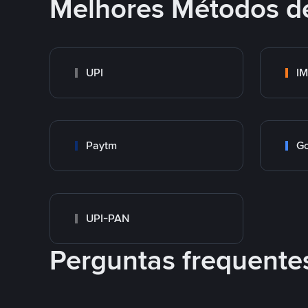
Melhores Métodos d
UPI
I
Paytm
Go
UPI-PAN
Perguntas frequente