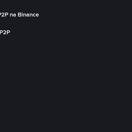
P2P na Binance
 P2P