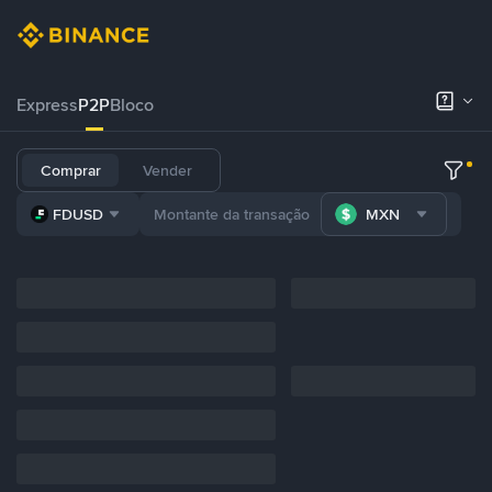
Express
P2P
Bloco
Comprar
Vender
FDUSD
MXN