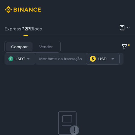
Express
P2P
Bloco
Comprar
Vender
USDT
USD