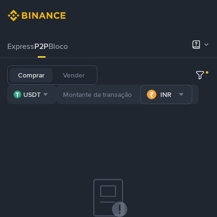
Express
P2P
Bloco
Comprar
Vender
USDT
INR