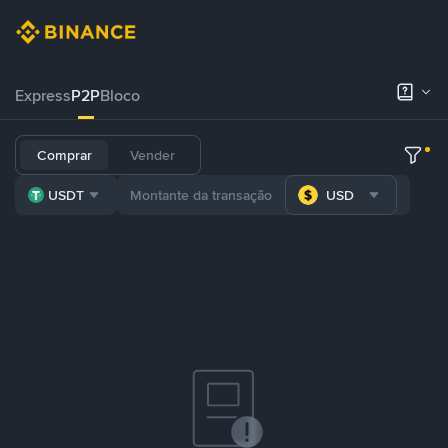
Express
P2P
Bloco
Comprar
Vender
USDT
USD