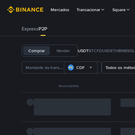
Mercados
Transacionar
Square
Express
P2P
Comprar
Vender
USDT
BTC
FDUSD
ETH
BNB
SOL
CDF
Todos os méto
Anunciantes