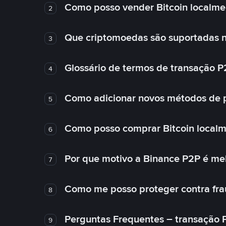
Como posso vender Bitcoin localme
2
Que criptomoedas são suportadas n
3
Glossário de termos de transação P
4
Como adicionar novos métodos de
5
Como posso comprar Bitcoin local
6
Por que motivo a Binance P2P é me
7
Como me posso proteger contra fra
8
Perguntas Frequentes – transação 
9