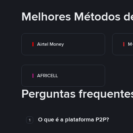
Melhores Métodos d
Airtel Money
M-
AFRICELL
Perguntas frequente
O que é a plataforma P2P?
1