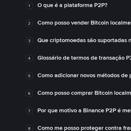
O que é a plataforma P2P?
1
Como posso vender Bitcoin localme
2
Que criptomoedas são suportadas n
3
Glossário de termos de transação P
4
Como adicionar novos métodos de
5
Como posso comprar Bitcoin local
6
Por que motivo a Binance P2P é me
7
Como me posso proteger contra fra
8