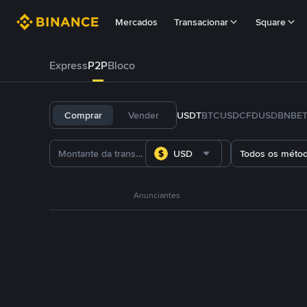
Mercados
Transacionar
Square
Express
P2P
Bloco
Comprar
Vender
USDT
BTC
USDC
FDUSD
BNB
E
USD
Todos os méto
Anunciantes