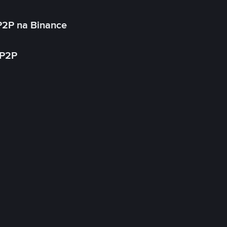
P2P na Binance
 P2P