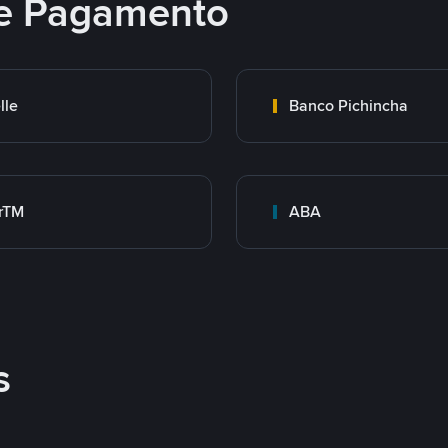
e Pagamento
lle
Banco Pichincha
rTM
ABA
s