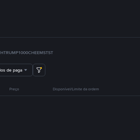
TH
TRUMP
1000CHEEMS
TST
dos de pagamento
Preço
Disponível/Limite da ordem