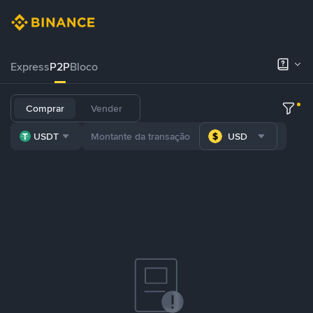
Express
P2P
Bloco
Comprar
Vender
USDT
USD