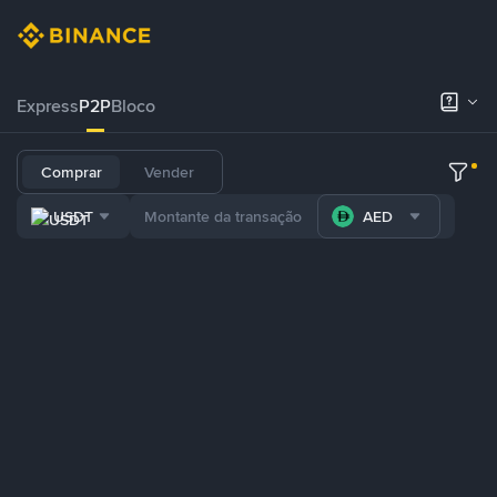
Express
P2P
Bloco
Comprar
Vender
USDT
AED