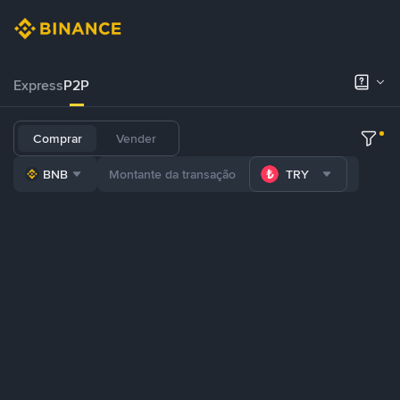
Express
P2P
Comprar
Vender
BNB
TRY