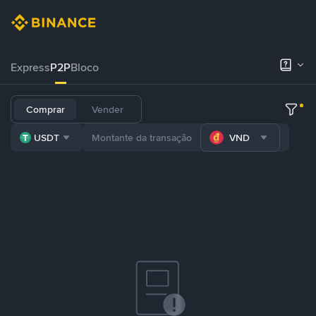
Express
P2P
Bloco
Comprar
Vender
USDT
VND