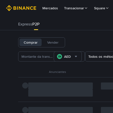
Mercados
Transacionar
Square
Express
P2P
Comprar
Vender
AED
Todos os méto
Anunciantes