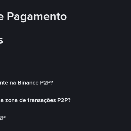
e Pagamento
s
nte na Binance P2P?
a zona de transações P2P?
2P