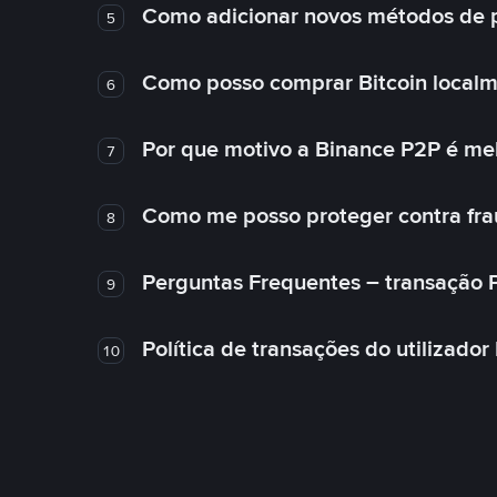
Como adicionar novos métodos de
5
Como posso comprar Bitcoin local
6
Por que motivo a Binance P2P é me
7
Como me posso proteger contra fra
8
Perguntas Frequentes – transação 
9
Política de transações do utilizador
10