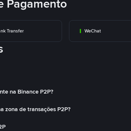
e Pagamento
nk Transfer
WeChat
s
nte na Binance P2P?
a zona de transações P2P?
2P