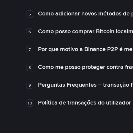
Como adicionar novos métodos de
5
Como posso comprar Bitcoin local
6
Por que motivo a Binance P2P é me
7
Como me posso proteger contra fra
8
Perguntas Frequentes – transação 
9
Política de transações do utilizador
10