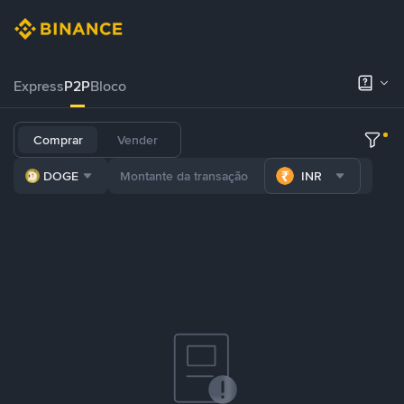
Express
P2P
Bloco
Comprar
Vender
DOGE
INR