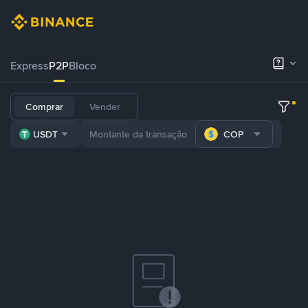
Express
P2P
Bloco
Comprar
Vender
USDT
COP