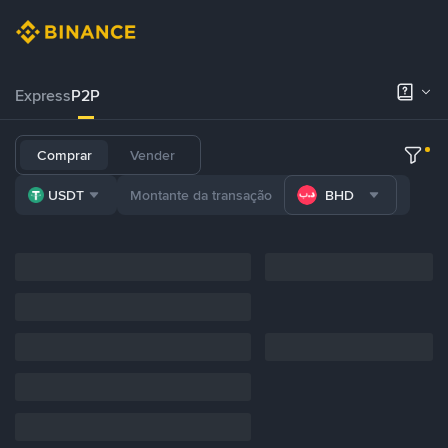
Express
P2P
Comprar
Vender
USDT
BHD