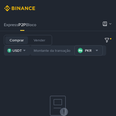
Express
P2P
Bloco
Comprar
Vender
USDT
PKR