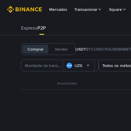
Mercados
Transacionar
Square
Express
P2P
Comprar
Vender
USDT
BTC
USDC
FDUSD
BNB
E
UZS
Todos os méto
Anunciantes