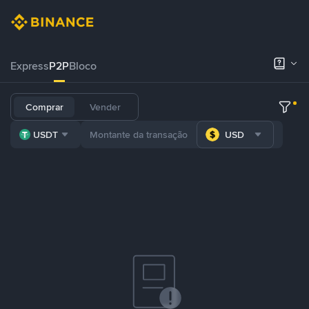
Express
P2P
Bloco
Comprar
Vender
USDT
USD