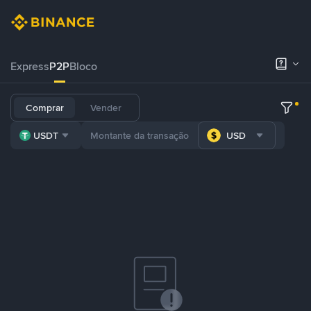
Express
P2P
Bloco
Comprar
Vender
USDT
USD