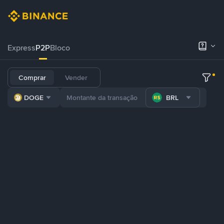
Express
P2P
Bloco
Comprar
Vender
DOGE
BRL