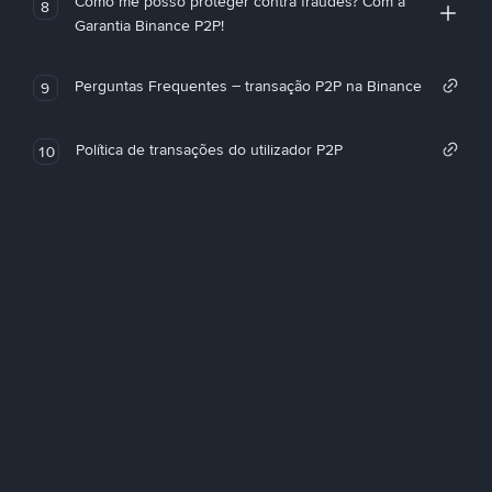
Como me posso proteger contra fraudes? Com a
8
Garantia Binance P2P!
Perguntas Frequentes – transação P2P na Binance
9
Política de transações do utilizador P2P
10