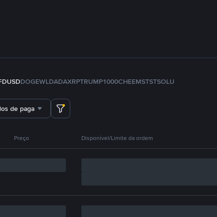
FDUSD
DOGE
WLD
ADA
XRP
TRUMP
1000CHEEMS
TST
SOL
U
dos de pagamento
Preço
Disponível/Limite da ordem