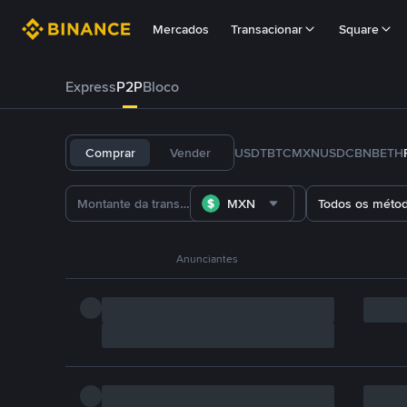
Mercados
Transacionar
Square
Express
P2P
Bloco
Comprar
Vender
USDT
BTC
MXN
USDC
BNB
ETH
MXN
Todos os méto
Anunciantes