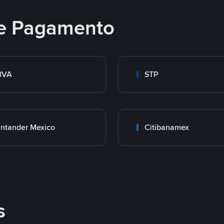
e Pagamento
BVA
STP
ntander Mexico
Citibanamex
s