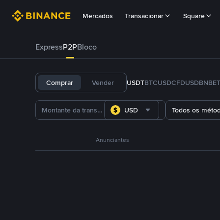
Mercados
Transacionar
Square
Express
P2P
Bloco
Comprar
Vender
USDT
BTC
USDC
FDUSD
BNB
E
USD
Todos os méto
Anunciantes