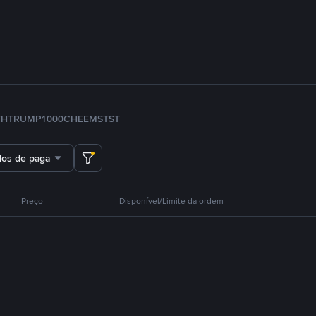
TH
TRUMP
1000CHEEMS
TST
dos de pagamento
Preço
Disponível/Limite da ordem