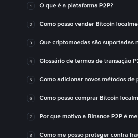
O que é a plataforma P2P?
1
Como posso vender Bitcoin localme
2
Que criptomoedas são suportadas n
3
Glossário de termos de transação P
4
Como adicionar novos métodos de
5
Como posso comprar Bitcoin local
6
Por que motivo a Binance P2P é me
7
Como me posso proteger contra fra
8