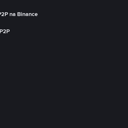
P2P na Binance
 P2P