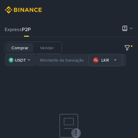
Express
P2P
Comprar
Vender
USDT
LKR