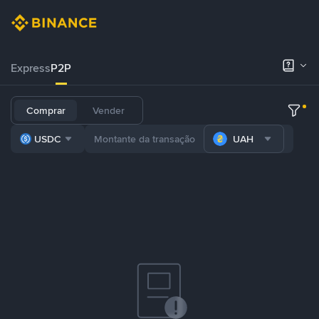
Express
P2P
Comprar
Vender
USDC
UAH