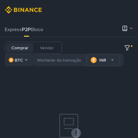
Express
P2P
Bloco
Comprar
Vender
BTC
INR