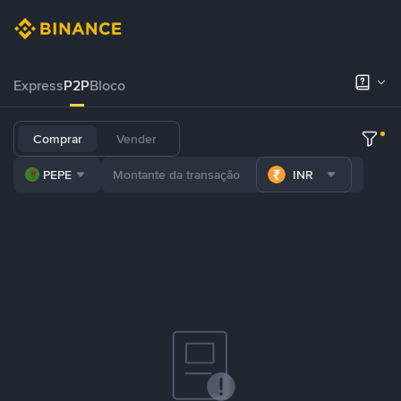
Express
P2P
Bloco
Comprar
Vender
PEPE
INR