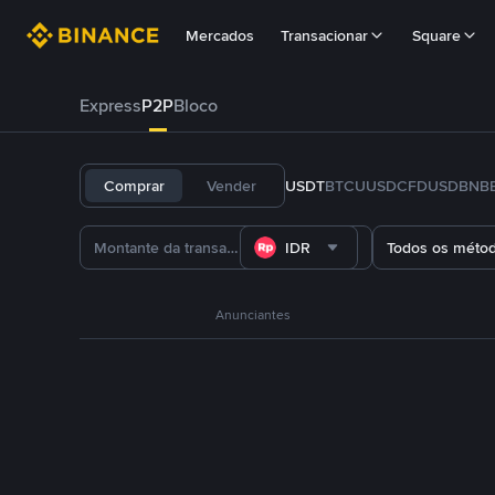
Mercados
Transacionar
Square
Express
P2P
Bloco
Comprar
Vender
USDT
BTC
U
USDC
FDUSD
BNB
IDR
Todos os méto
Anunciantes