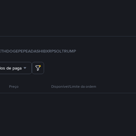
ETH
DOGE
PEPE
ADA
SHIB
XRP
SOL
TRUMP
dos de pagamento
Preço
Disponível/Limite da ordem