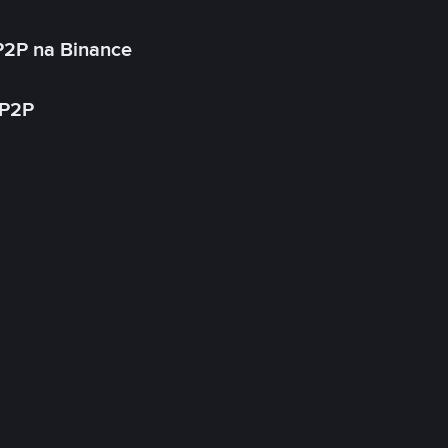
P2P na Binance
 P2P