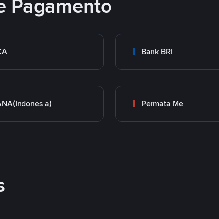
e Pagamento
CA
Bank BRI
NA(Indonesia)
Permata Me
s