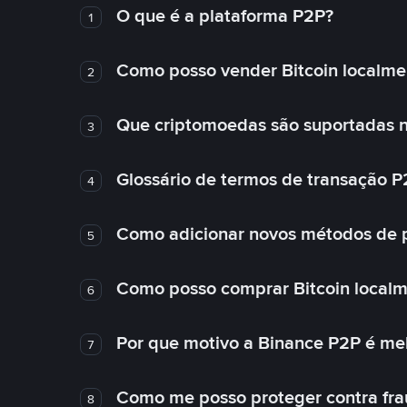
O que é a plataforma P2P?
1
Como posso vender Bitcoin localme
2
Que criptomoedas são suportadas n
3
Glossário de termos de transação P
4
Como adicionar novos métodos de
5
Como posso comprar Bitcoin local
6
Por que motivo a Binance P2P é me
7
Como me posso proteger contra fra
8