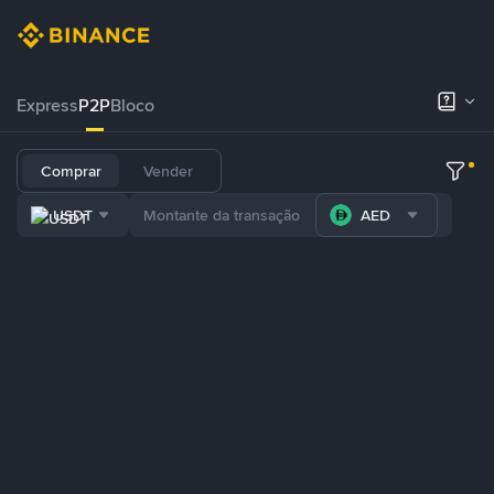
Express
P2P
Bloco
Comprar
Vender
USDT
AED