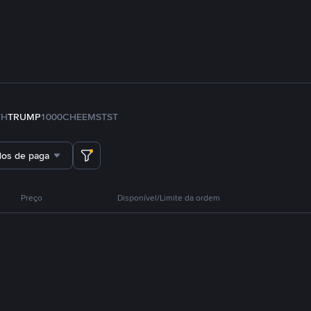
TH
TRUMP
1000CHEEMS
TST
dos de pagamento
Preço
Disponível/Limite da ordem