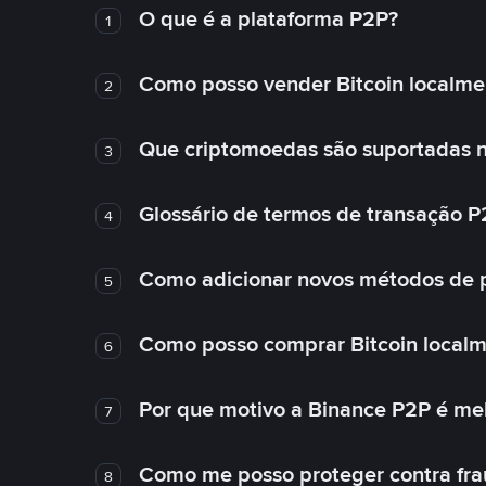
O que é a plataforma P2P?
1
Como posso vender Bitcoin localme
2
Que criptomoedas são suportadas n
3
Glossário de termos de transação P
4
Como adicionar novos métodos de
5
Como posso comprar Bitcoin local
6
Por que motivo a Binance P2P é me
7
Como me posso proteger contra fra
8