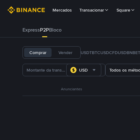
Mercados
Transacionar
Square
Express
P2P
Bloco
Comprar
Vender
USDT
BTC
USDC
FDUSD
BNB
E
USD
Todos os méto
Anunciantes