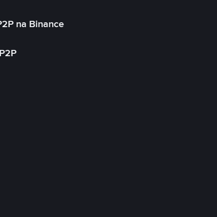
P2P na Binance
 P2P