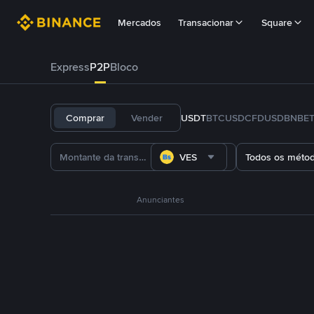
Mercados
Transacionar
Square
Express
P2P
Bloco
Comprar
Vender
USDT
BTC
USDC
FDUSD
BNB
E
VES
Todos os méto
Anunciantes