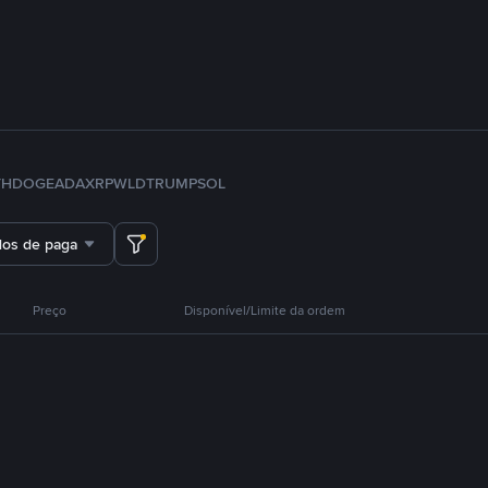
TH
DOGE
ADA
XRP
WLD
TRUMP
SOL
dos de pagamento
Preço
Disponível/Limite da ordem