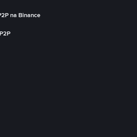
P2P na Binance
 P2P