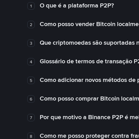
O que é a plataforma P2P?
1
Como posso vender Bitcoin localme
2
Que criptomoedas são suportadas n
3
Glossário de termos de transação P
4
Como adicionar novos métodos de
5
Como posso comprar Bitcoin local
6
Por que motivo a Binance P2P é me
7
Como me posso proteger contra fra
8