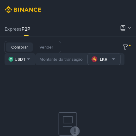
Express
P2P
Comprar
Vender
USDT
LKR