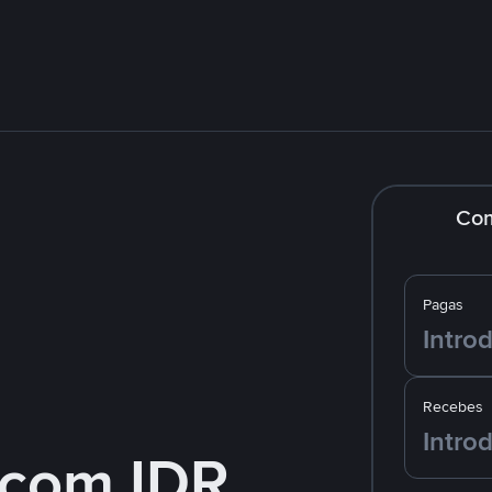
Co
Pagas
Recebes
com IDR