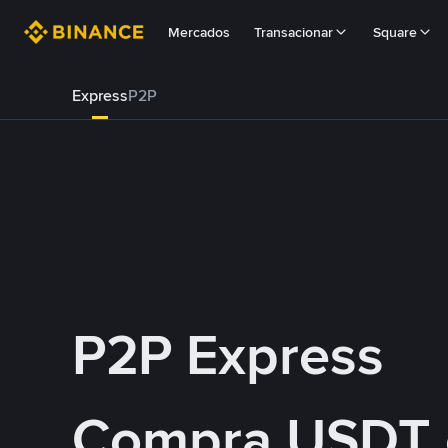
Mercados
Transacionar
Square
Express
P2P
P2P Express
Compra USDT 