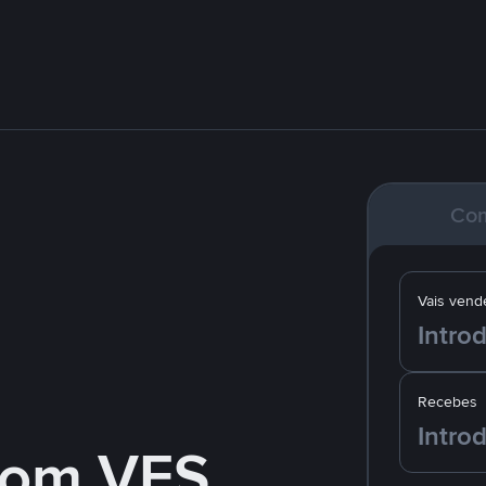
Co
Vais vend
Recebes
com VES