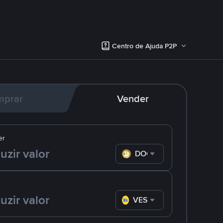
Centro de Ajuda P2P
mprar
Vender
er
DOGE
VES