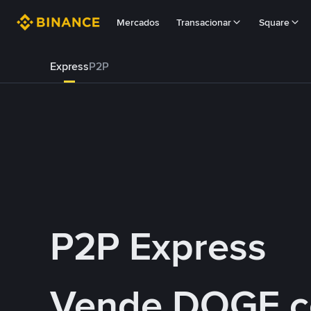
Mercados
Transacionar
Square
Express
P2P
P2P Express
Vende DOGE 