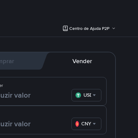
Centro de Ajuda P2P
mprar
Vender
er
USDT
CNY