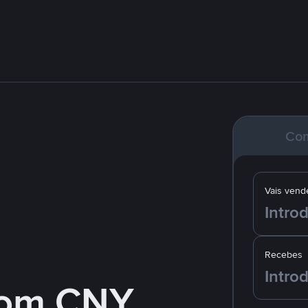
Co
Vais vend
Recebes
com CNY