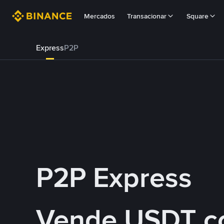
Mercados
Transacionar
Square
Express
P2P
P2P Express
Vende USDT 