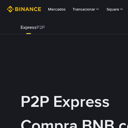
Mercados
Transacionar
Square
Express
P2P
P2P Express
Compra BNB 