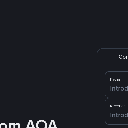
Co
Pagas
Recebes
com AOA