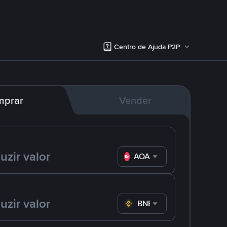
Centro de Ajuda P2P
mprar
Vender
AOA
BNB