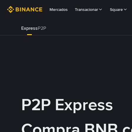
Mercados
Transacionar
Square
Express
P2P
P2P Express
Compra BNB 