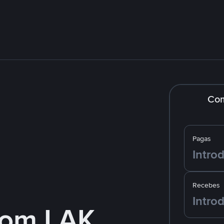
Co
Pagas
Recebes
com LAK