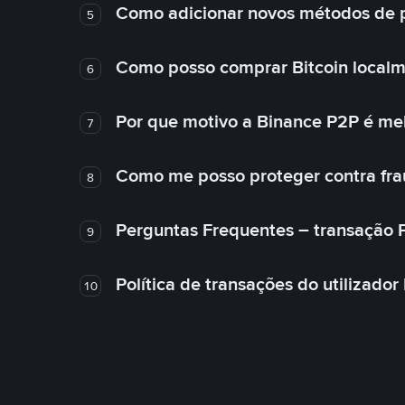
Como adicionar novos métodos de
5
Como posso comprar Bitcoin local
6
Por que motivo a Binance P2P é me
7
Como me posso proteger contra fra
8
Perguntas Frequentes – transação 
9
Política de transações do utilizador
10