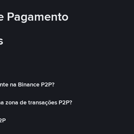
e Pagamento
s
nte na Binance P2P?
a zona de transações P2P?
2P