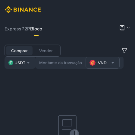
Express
P2P
Bloco
Comprar
Vender
USDT
VND