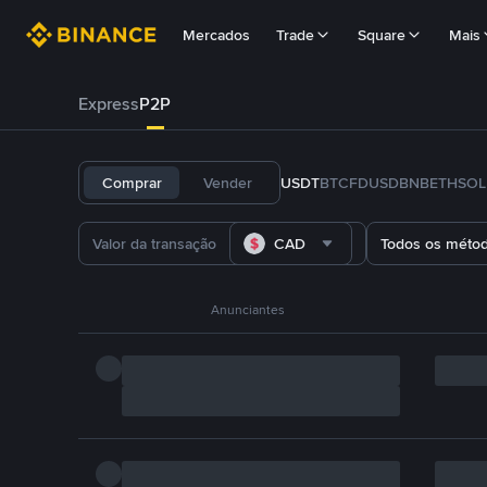
Mercados
Trade
Square
Mais
Express
P2P
Comprar
Vender
USDT
BTC
FDUSD
BNB
ETH
SOL
CAD
Todos os méto
Anunciantes