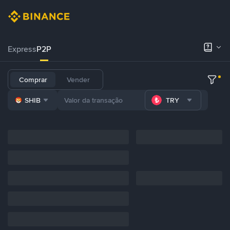
Express
P2P
Comprar
Vender
SHIB
TRY